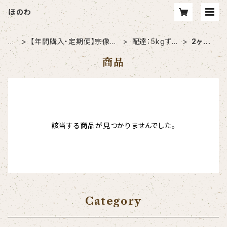
ほのわ
H
【年間購入・定期便】宗像市
配達：5kgずつ
2ヶ月
O
に在住の方はこちら
ご希望の方
に1回
商品
ME
該当する商品が見つかりませんでした。
Category