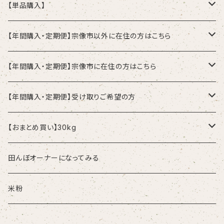
【単品購入】
2kg
【年間購入・定期便】宗像市以外に在住の方はこちら
5kg
2kgずつの発送ご希望の方
【年間購入・定期便】宗像市に在住の方はこちら
1ヶ月(毎月)に1回
10kg
5kgずつの発送ご希望の方
配達：2kgずつご希望の方
【年間購入・定期便】受け取りご希望の方
2ヶ月に1回
1ヶ月(毎月)に1回
1ヶ月(毎月)に1回
10kgずつの発送ご希望の方
配達：5kgずつご希望の方
受取：2kgずつの受取ご希望の方
【おまとめ買い】30kg
2ヶ月に1回
2ヶ月に1回
1ヶ月(毎月)に1回
1ヶ月(毎月)に1回
1ヶ月(毎月)に1回
配達：10kgずつご希望の方
受取：5kgずつの受取ご希望の方
単品：30kg
田んぼオーナーになってみる
2ヶ月に1回
2ヶ月に1回
2ヶ月に1回
1ヶ月(毎月)に1回
1ヶ月(毎月)に1回
受取：10kgずつの受取ご希望の方
年間購入：30kg
米粉
2ヶ月に1回
2ヶ月に1回
1ヶ月(毎月)に1回