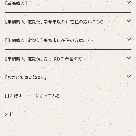
【単品購入】
2kg
【年間購入・定期便】宗像市以外に在住の方はこちら
5kg
2kgずつの発送ご希望の方
【年間購入・定期便】宗像市に在住の方はこちら
1ヶ月(毎月)に1回
10kg
5kgずつの発送ご希望の方
配達：2kgずつご希望の方
【年間購入・定期便】受け取りご希望の方
2ヶ月に1回
1ヶ月(毎月)に1回
1ヶ月(毎月)に1回
10kgずつの発送ご希望の方
配達：5kgずつご希望の方
受取：2kgずつの受取ご希望の方
【おまとめ買い】30kg
2ヶ月に1回
2ヶ月に1回
1ヶ月(毎月)に1回
1ヶ月(毎月)に1回
1ヶ月(毎月)に1回
配達：10kgずつご希望の方
受取：5kgずつの受取ご希望の方
単品：30kg
田んぼオーナーになってみる
2ヶ月に1回
2ヶ月に1回
2ヶ月に1回
1ヶ月(毎月)に1回
1ヶ月(毎月)に1回
受取：10kgずつの受取ご希望の方
年間購入：30kg
米粉
2ヶ月に1回
2ヶ月に1回
1ヶ月(毎月)に1回