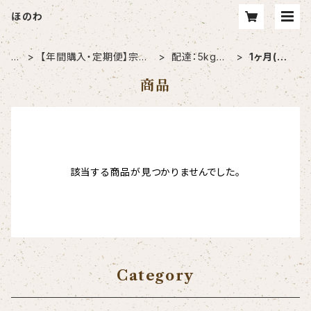
ほのわ
H
【年間購入・定期便】宗像
配達：5kgず
1ヶ月(毎
O
市に在住の方はこちら
つご希望の方
月)に1回
商品
M
E
該当する商品が見つかりませんでした。
Category