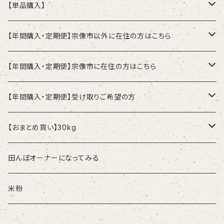
【単品購入】
2kg
【年間購入・定期便】宗像市以外に在住の方はこちら
5kg
2kgずつの発送ご希望の方
【年間購入・定期便】宗像市に在住の方はこちら
1ヶ月(毎月)に1回
10kg
5kgずつの発送ご希望の方
配達：2kgずつご希望の方
【年間購入・定期便】受け取りご希望の方
2ヶ月に1回
1ヶ月(毎月)に1回
1ヶ月(毎月)に1回
10kgずつの発送ご希望の方
配達：5kgずつご希望の方
受取：2kgずつの受取ご希望の方
【おまとめ買い】30kg
2ヶ月に1回
2ヶ月に1回
1ヶ月(毎月)に1回
1ヶ月(毎月)に1回
1ヶ月(毎月)に1回
配達：10kgずつご希望の方
受取：5kgずつの受取ご希望の方
単品：30kg
田んぼオーナーになってみる
2ヶ月に1回
2ヶ月に1回
2ヶ月に1回
1ヶ月(毎月)に1回
1ヶ月(毎月)に1回
受取：10kgずつの受取ご希望の方
年間購入：30kg
米粉
2ヶ月に1回
2ヶ月に1回
1ヶ月(毎月)に1回