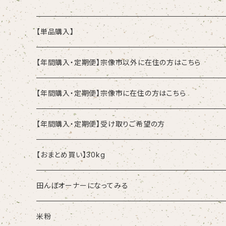
【単品購入】
2kg
【年間購入・定期便】宗像市以外に在住の方はこちら
5kg
2kgずつの発送ご希望の方
【年間購入・定期便】宗像市に在住の方はこちら
1ヶ月(毎月)に1回
10kg
5kgずつの発送ご希望の方
配達：2kgずつご希望の方
【年間購入・定期便】受け取りご希望の方
2ヶ月に1回
1ヶ月(毎月)に1回
1ヶ月(毎月)に1回
10kgずつの発送ご希望の方
配達：5kgずつご希望の方
受取：2kgずつの受取ご希望の方
【おまとめ買い】30kg
2ヶ月に1回
2ヶ月に1回
1ヶ月(毎月)に1回
1ヶ月(毎月)に1回
1ヶ月(毎月)に1回
配達：10kgずつご希望の方
受取：5kgずつの受取ご希望の方
単品：30kg
田んぼオーナーになってみる
2ヶ月に1回
2ヶ月に1回
2ヶ月に1回
1ヶ月(毎月)に1回
1ヶ月(毎月)に1回
受取：10kgずつの受取ご希望の方
年間購入：30kg
米粉